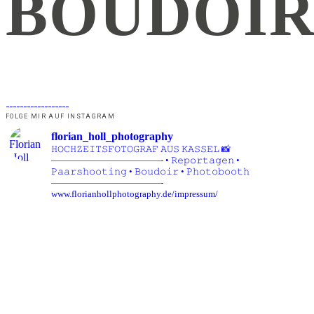
BOUDOI
FOLGE MIR AUF INSTAGRAM
florian_holl_photography
𝙷𝙾𝙲𝙷𝚉𝙴𝙸𝚃𝚂𝙵𝙾𝚃𝙾𝙶𝚁𝙰𝙵 𝙰𝚄𝚂 𝙺𝙰𝚂𝚂𝙴𝙻 📸
————————————-
• 𝚁𝚎𝚙𝚘𝚛𝚝𝚊𝚐𝚎𝚗
•
𝙿𝚊𝚊𝚛𝚜𝚑𝚘𝚘𝚝𝚒𝚗𝚐
• 𝙱𝚘𝚞𝚍𝚘𝚒𝚛
• 𝙿𝚑𝚘𝚝𝚘𝚋𝚘𝚘𝚝𝚑
————————————-
www.florianhollphotography.de/impressum/