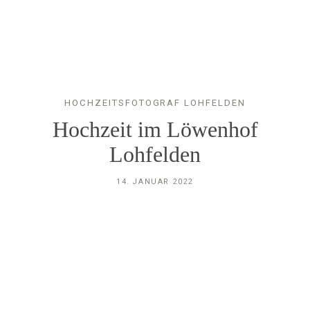
HOCHZEITSFOTOGRAF LOHFELDEN
GALERIE
Hochzeit im Löwenhof
Lohfelden
FAQ
14. JANUAR 2022
FOTOBOX
TEAM
INFO